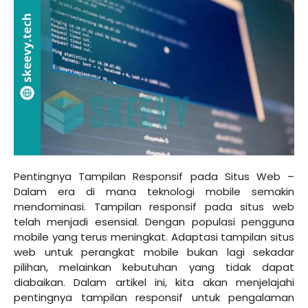
Pentingnya Tampilan Responsif pada Situs Web –
Dalam era di mana teknologi mobile semakin
mendominasi. Tampilan responsif pada situs web
telah menjadi esensial. Dengan populasi pengguna
mobile yang terus meningkat. Adaptasi tampilan situs
web untuk perangkat mobile bukan lagi sekadar
pilihan, melainkan kebutuhan yang tidak dapat
diabaikan. Dalam artikel ini, kita akan menjelajahi
pentingnya tampilan responsif untuk pengalaman