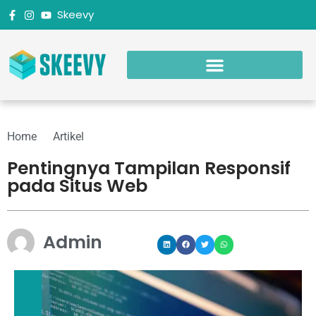
Skeevy
Home
Artikel
Pentingnya Tampilan Responsif
pada Situs Web
Admin