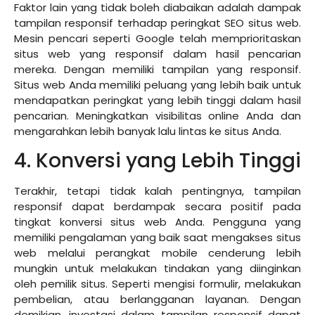
Faktor lain yang tidak boleh diabaikan adalah dampak
tampilan responsif terhadap peringkat SEO situs web.
Mesin pencari seperti Google telah memprioritaskan
situs web yang responsif dalam hasil pencarian
mereka. Dengan memiliki tampilan yang responsif.
Situs web Anda memiliki peluang yang lebih baik untuk
mendapatkan peringkat yang lebih tinggi dalam hasil
pencarian. Meningkatkan visibilitas online Anda dan
mengarahkan lebih banyak lalu lintas ke situs Anda.
4. Konversi yang Lebih Tinggi
Terakhir, tetapi tidak kalah pentingnya, tampilan
responsif dapat berdampak secara positif pada
tingkat konversi situs web Anda. Pengguna yang
memiliki pengalaman yang baik saat mengakses situs
web melalui perangkat mobile cenderung lebih
mungkin untuk melakukan tindakan yang diinginkan
oleh pemilik situs. Seperti mengisi formulir, melakukan
pembelian, atau berlangganan layanan. Dengan
demikian, investasi dalam tampilan responsif dapat