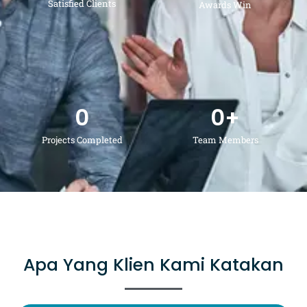
Satisfied Clients
Awards Win
0
0
+
Projects Completed
Team Members
Apa Yang Klien Kami Katakan