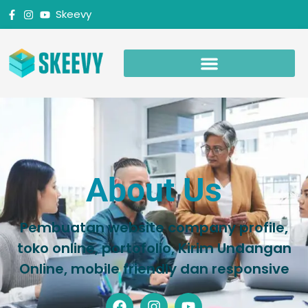
Skeevy
About Us
Pembuatan website company profile,
toko online, portofolio, Kirim Undangan
Online, mobile friendly dan responsive