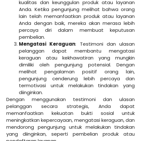
kualitas dan keunggulan produk atau layanan
Anda. Ketika pengunjung melihat bahwa orang
lain telah memanfaatkan produk atau layanan
Anda dengan baik, mereka akan merasa lebih
percaya diri dalam membuat keputusan
pembelian.
Mengatasi Keraguan
: Testimoni dan ulasan
pelanggan dapat membantu mengatasi
keraguan atau kekhawatiran yang mungkin
dimiliki oleh pengunjung potensial. Dengan
melihat pengalaman positif orang lain,
pengunjung cenderung lebih percaya dan
termotivasi untuk melakukan tindakan yang
diinginkan.
Dengan menggunakan testimoni dan ulasan
pelanggan secara strategis, Anda dapat
memanfaatkan kekuatan bukti sosial untuk
meningkatkan kepercayaan, mengatasi keraguan, dan
mendorong pengunjung untuk melakukan tindakan
yang diinginkan, seperti pembelian produk atau
pendaftaran layanan.