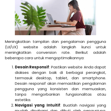
Meningkatkan tampilan dan pengalaman pengguna
(UI/UX) website adalah langkah kunci untuk
meningkatkan conversion rate. Berikut adalah
beberapa cara untuk mengoptimalkannya:
Desain Responsif
: Pastikan website Anda dapat
diakses dengan baik di berbagai perangkat,
termasuk desktop, tablet, dan smartphone.
Desain responsif akan memastikan pengalaman
pengguna yang konsisten dan memuaskan,
tanpa mengorbankan fungsionalitas atau
estetika.
Navigasi yang Intuitif
: Buatlah navigasi yang
mudah dipahami dan diikuti oleh pengunjung.