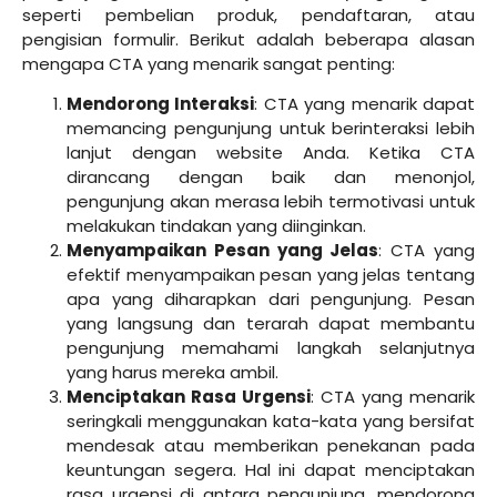
seperti pembelian produk, pendaftaran, atau
pengisian formulir. Berikut adalah beberapa alasan
mengapa CTA yang menarik sangat penting:
Mendorong Interaksi
: CTA yang menarik dapat
memancing pengunjung untuk berinteraksi lebih
lanjut dengan website Anda. Ketika CTA
dirancang dengan baik dan menonjol,
pengunjung akan merasa lebih termotivasi untuk
melakukan tindakan yang diinginkan.
Menyampaikan Pesan yang Jelas
: CTA yang
efektif menyampaikan pesan yang jelas tentang
apa yang diharapkan dari pengunjung. Pesan
yang langsung dan terarah dapat membantu
pengunjung memahami langkah selanjutnya
yang harus mereka ambil.
Menciptakan Rasa Urgensi
: CTA yang menarik
seringkali menggunakan kata-kata yang bersifat
mendesak atau memberikan penekanan pada
keuntungan segera. Hal ini dapat menciptakan
rasa urgensi di antara pengunjung, mendorong