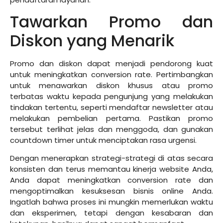
Tawarkan Promo dan
Diskon yang Menarik
Promo dan diskon dapat menjadi pendorong kuat
untuk meningkatkan conversion rate. Pertimbangkan
untuk menawarkan diskon khusus atau promo
terbatas waktu kepada pengunjung yang melakukan
tindakan tertentu, seperti mendaftar newsletter atau
melakukan pembelian pertama. Pastikan promo
tersebut terlihat jelas dan menggoda, dan gunakan
countdown timer untuk menciptakan rasa urgensi.
Dengan menerapkan strategi-strategi di atas secara
konsisten dan terus memantau kinerja website Anda,
Anda dapat meningkatkan conversion rate dan
mengoptimalkan kesuksesan bisnis online Anda.
Ingatlah bahwa proses ini mungkin memerlukan waktu
dan eksperimen, tetapi dengan kesabaran dan