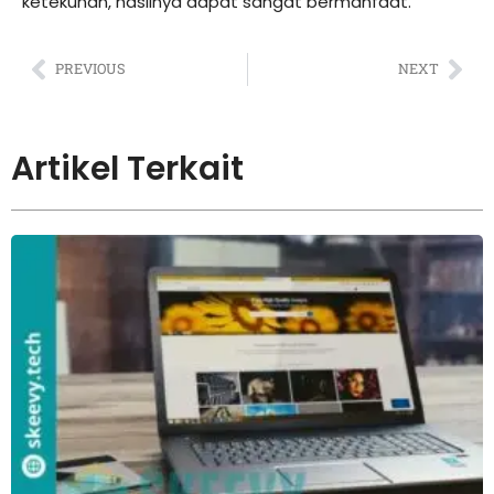
ketekunan, hasilnya dapat sangat bermanfaat.
PREVIOUS
NEXT
Artikel Terkait