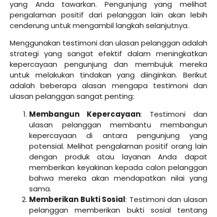
yang Anda tawarkan. Pengunjung yang melihat
pengalaman positif dari pelanggan lain akan lebih
cenderung untuk mengambil langkah selanjutnya.
Menggunakan testimoni dan ulasan pelanggan adalah
strategi yang sangat efektif dalam meningkatkan
kepercayaan pengunjung dan membujuk mereka
untuk melakukan tindakan yang diinginkan. Berikut
adalah beberapa alasan mengapa testimoni dan
ulasan pelanggan sangat penting:
Membangun Kepercayaan
: Testimoni dan
ulasan pelanggan membantu membangun
kepercayaan di antara pengunjung yang
potensial. Melihat pengalaman positif orang lain
dengan produk atau layanan Anda dapat
memberikan keyakinan kepada calon pelanggan
bahwa mereka akan mendapatkan nilai yang
sama.
Memberikan Bukti Sosial
: Testimoni dan ulasan
pelanggan memberikan bukti sosial tentang