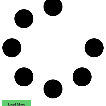
Load More