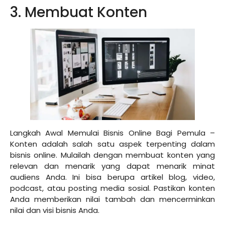
3. Membuat Konten
Langkah Awal Memulai Bisnis Online Bagi Pemula –
Konten adalah salah satu aspek terpenting dalam
bisnis online. Mulailah dengan membuat konten yang
relevan dan menarik yang dapat menarik minat
audiens Anda. Ini bisa berupa artikel blog, video,
podcast, atau posting media sosial. Pastikan konten
Anda memberikan nilai tambah dan mencerminkan
nilai dan visi bisnis Anda.