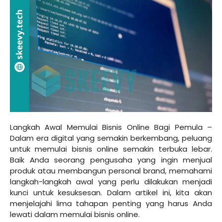
Langkah Awal Memulai Bisnis Online Bagi Pemula –
Dalam era digital yang semakin berkembang, peluang
untuk memulai bisnis online semakin terbuka lebar.
Baik Anda seorang pengusaha yang ingin menjual
produk atau membangun personal brand, memahami
langkah-langkah awal yang perlu dilakukan menjadi
kunci untuk kesuksesan. Dalam artikel ini, kita akan
menjelajahi lima tahapan penting yang harus Anda
lewati dalam memulai bisnis online.