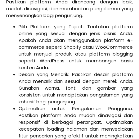
Pastikan platform Anda dirancang dengan baik,
mudah dinavigasi, dan memberikan pengalaman yang
menyenangkan bagi pengunjung.
Pilih Platform yang Tepat: Tentukan platform
online yang sesuai dengan jenis bisnis Anda.
Apakah Anda akan menggunakan platform e-
commerce seperti Shopify atau WooCommerce
untuk menjual produk, atau platform blogging
seperti WordPress untuk membangun basis
konten Anda.
Desain yang Menarik: Pastikan desain platform
Anda menarik dan sesuai dengan merek Anda.
Gunakan warna, font, dan gambar yang
konsisten untuk menciptakan pengalaman yang
kohesif bagi pengunjung.
Optimalkan untuk Pengalaman Pengguna:
Pastikan platform Anda mudah dinavigasi dan
responsif di berbagai perangkat. Optimalkan
kecepatan loading halaman dan menyediakan
fitur pencarian yang efektif untuk meningkatkan