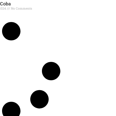
 Coba
2024
No Comments