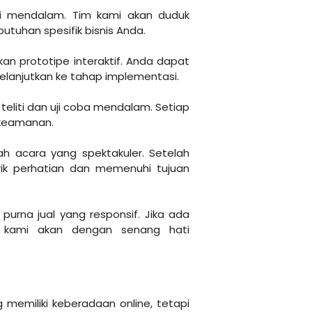
si mendalam. Tim kami akan duduk
tuhan spesifik bisnis Anda.
kan prototipe interaktif. Anda dapat
lanjutkan ke tahap implementasi.
eliti dan uji coba mendalam. Setiap
 keamanan.
h acara yang spektakuler. Setelah
rik perhatian dan memenuhi tujuan
rna jual yang responsif. Jika ada
, kami akan dengan senang hati
emiliki keberadaan online, tetapi