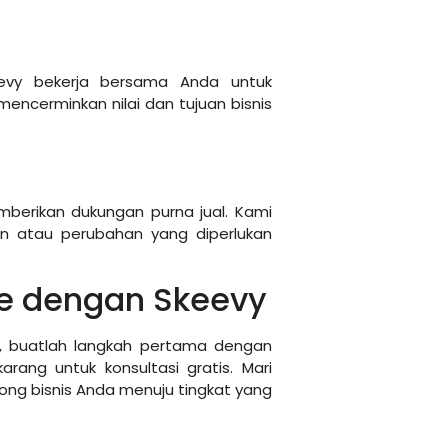
evy bekerja bersama Anda untuk
encerminkan nilai dan tujuan bisnis
berikan dukungan purna jual. Kami
n atau perubahan yang diperlukan
e dengan Skeevy
g, buatlah langkah pertama dengan
ang untuk konsultasi gratis. Mari
ong bisnis Anda menuju tingkat yang