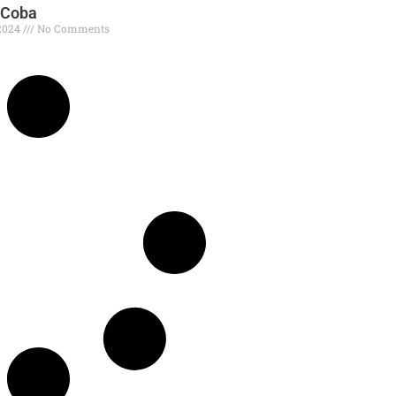
 Coba
2024
No Comments