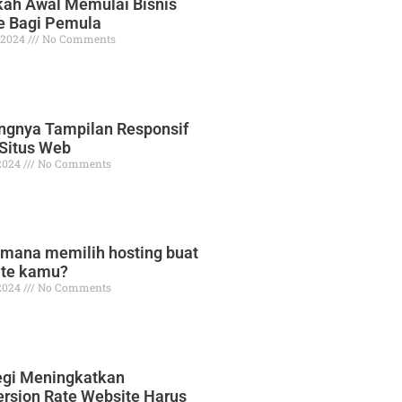
ah Awal Memulai Bisnis
e Bagi Pemula
 2024
No Comments
ngnya Tampilan Responsif
Situs Web
2024
No Comments
mana memilih hosting buat
ite kamu?
2024
No Comments
egi Meningkatkan
rsion Rate Website Harus