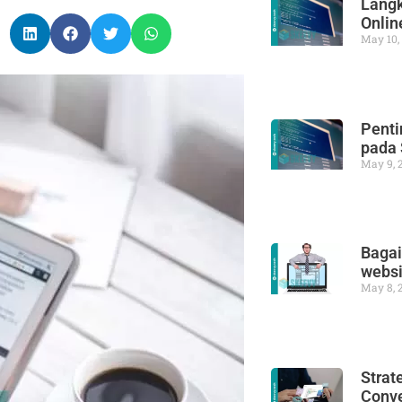
Langk
Onlin
May 10,
Penti
pada 
May 9, 
Bagai
webs
May 8, 
Strat
Conve