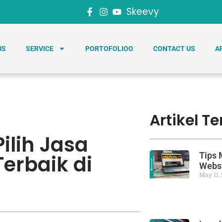
Skeevy
US
SERVICE
PORTOFOLIOO
CONTACT US
A
Artikel Te
Pilih Jasa
Tips 
erbaik di
Webs
May 11,