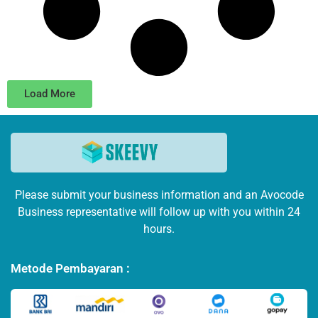
Load More
Please submit your business information and an Avocode
Business representative will follow up with you within 24
hours.
Metode Pembayaran :