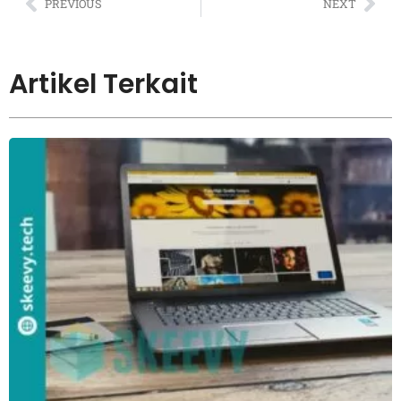
PREVIOUS
NEXT
Artikel Terkait