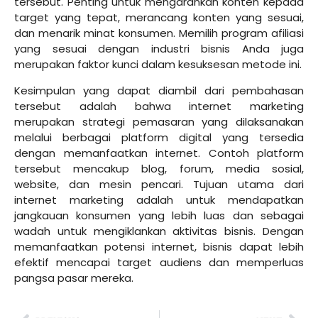
tersebut. Penting untuk mengarahkan konten kepada
target yang tepat, merancang konten yang sesuai,
dan menarik minat konsumen. Memilih program afiliasi
yang sesuai dengan industri bisnis Anda juga
merupakan faktor kunci dalam kesuksesan metode ini.
Kesimpulan yang dapat diambil dari pembahasan
tersebut adalah bahwa internet marketing
merupakan strategi pemasaran yang dilaksanakan
melalui berbagai platform digital yang tersedia
dengan memanfaatkan internet. Contoh platform
tersebut mencakup blog, forum, media sosial,
website, dan mesin pencari. Tujuan utama dari
internet marketing adalah untuk mendapatkan
jangkauan konsumen yang lebih luas dan sebagai
wadah untuk mengiklankan aktivitas bisnis. Dengan
memanfaatkan potensi internet, bisnis dapat lebih
efektif mencapai target audiens dan memperluas
pangsa pasar mereka.