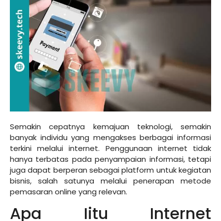
Semakin cepatnya kemajuan teknologi, semakin
banyak individu yang mengakses berbagai informasi
terkini melalui internet. Penggunaan internet tidak
hanya terbatas pada penyampaian informasi, tetapi
juga dapat berperan sebagai platform untuk kegiatan
bisnis, salah satunya melalui penerapan metode
pemasaran online yang relevan.
Apa Iitu Internet