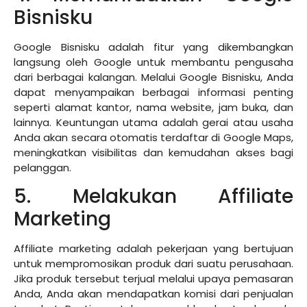
Bisnisku
Google Bisnisku adalah fitur yang dikembangkan
langsung oleh Google untuk membantu pengusaha
dari berbagai kalangan. Melalui Google Bisnisku, Anda
dapat menyampaikan berbagai informasi penting
seperti alamat kantor, nama website, jam buka, dan
lainnya. Keuntungan utama adalah gerai atau usaha
Anda akan secara otomatis terdaftar di Google Maps,
meningkatkan visibilitas dan kemudahan akses bagi
pelanggan.
5. Melakukan Affiliate
Marketing
Affiliate marketing adalah pekerjaan yang bertujuan
untuk mempromosikan produk dari suatu perusahaan.
Jika produk tersebut terjual melalui upaya pemasaran
Anda, Anda akan mendapatkan komisi dari penjualan