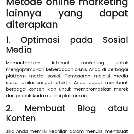
Metode online marketing
lainnya yang dapat
diterapkan
1. Optimasi pada Sosial
Media
Memanfaatkan internet marketing untuk
mengoptimalkan keberadaan bisnis Anda di berbagai
platform media sosial. Pemasaran melalui media
sosial dinilai sangat efektif. Anda dapat membuat
berbagai konten iklan untuk mempromosikan merek
dan produk Anda melalui platform ini.
2. Membuat Blog atau
Konten
Jika Anda memiliki keahlian dalam menulis, membuat