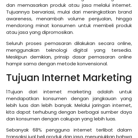
dan memasarkan produk atau jasa melalui internet.
Tujuannya bervariasi, mulai dari meningkatkan brand
awareness, menambah volume penjualan, hingga
mendorong minat konsumen untuk membeli produk
atau jasa yang dipromosikan.
Seluruh proses pemasaran dilakukan secara online,
menggunakan teknologi digital yang tersedia.
Meskipun demikian, prinsip dasar pemasaran online
hampir sama dengan metode konvensional.
Tujuan Internet Marketing
1Tujuan dari internet marketing adalah untuk
mendapatkan konsumen dengan jangkauan yang
lebih luas dan lebih banyak. Melalui jaringan internet,
kita dapat terhubung dengan berbagai sumber daya
dan konsumen dengan cakupan yang lebih luas.
Sebanyak 68% pengguna internet terlibat dalam
transaksi jual beli produk dan jasa, menunjukkan bahwa